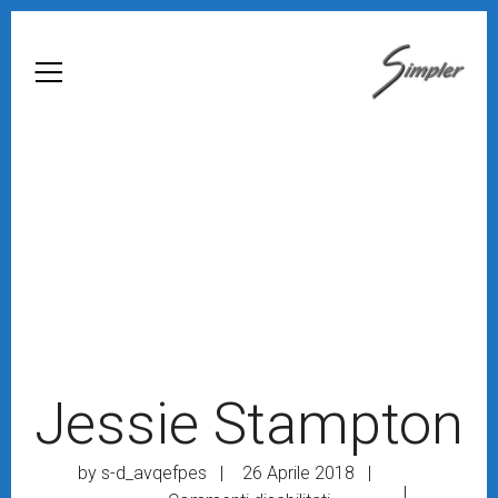
Home
Chi Siamo
Automazione Industriale
Custom
Medicina Del Lavoro
Archiviazione Digitale
Jessie Stampton
Business Intelligence
by
s-d_avqefpes
26 Aprile 2018