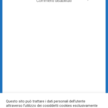
ERP
su Jessie Stampton
Commenti disabilitati
Piazza Giuseppe Gallina, 9
10023 Chieri(TO)
info AT simplernet.org
Questo sito può trattare i dati personali dell’utente
attraverso l’utilizzo dei cosiddetti cookies esclusivamente