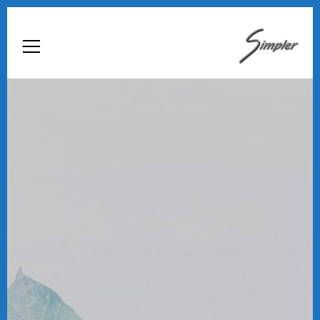
Home
Chi Siamo
Automazione Industriale
Custom
Medicina Del Lavoro
Archiviazione Digitale
Business Intelligence