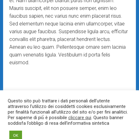
et. Nam ullamcorper blandit purus non dignissim.
Mauris suscipit, elit non posuere semper, enim leo
faucibus sapien, nec varius nunc enim placerat risus.
Sed elementum neque lacinia enim ullamcorper, vitae
varius augue faucibus. Suspendisse ligula arcu, efficitur
convallis elit pharetra, placerat hendrerit lectus.
Aenean eu leo quam. Pellentesque ornare sem lacinia
quam venenatis ligula. Vestibulum id porta felis
euismod.
Maecenas tristique a leo vel
Questo sito può trattare i dati personali dell’utente
interdum.
attraverso l’utilizzo dei cosiddetti cookies esclusivamente
per finalità funzionali all’utilizzo del sito e/o per fini analitici.
Per saperne di più̀ è possibile
cliccare qui
. Questo banner
soddisfa l’obbligo di resa dell’informativa sintetica
Nam commodo velit vel enim dictum, vitae fringilla nulla
OK