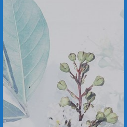
ERP
Piazza Giuseppe Gallina, 9
10023 Chieri(TO)
info AT simplernet.org