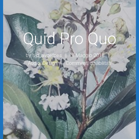
Quid Pro Quo
by
s-d_avqefpes
3 Maggio 2018
su Quid Pro 
Audio
,
Design
Commenti disabilitati