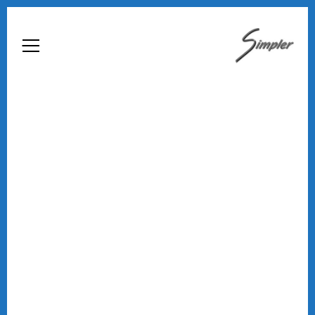
Home
Chi Siamo
Automazione Industriale
Custom
Medicina Del Lavoro
Archiviazione Digitale
Business Intelligence