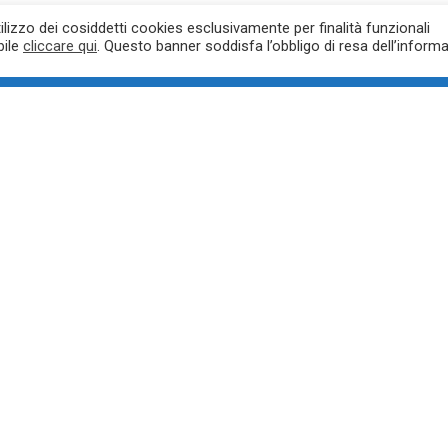
 and deleting comments, please visit the Comments screen in the
utilizzo dei cosiddetti cookies esclusivamente per finalità funzionali
bile
cliccare qui
. Questo banner soddisfa l’obbligo di resa dell’informa
r
.