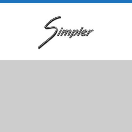
Piazza Giuseppe Gallina, 9
10023 Chieri(TO)