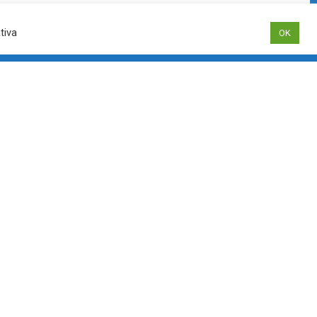
 dashboard.
tiva
OK
Photo by
Icons8