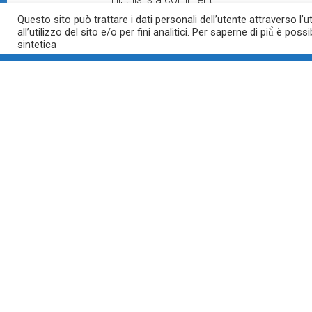
To get started with moderating, editing,
Questo sito può trattare i dati personali dell’utente attraverso l’
all’utilizzo del sito e/o per fini analitici. Per saperne di più̀ è possi
Commenter avatars come from
Gravata
sintetica
Comments are closed.