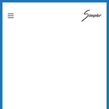
Home
Chi Siamo
Automazione Industriale
Custom
Medicina Del Lavoro
Archiviazione Digitale
Business Intelligence